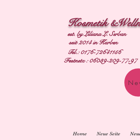
Kosmetik &Welln
est. by Liliana L. Serban
seit 2014 in Karben
Tel.: 0176-72641156
Festnetz : 06039-209-77-97
Ne
Home
Neue Seite
Neue