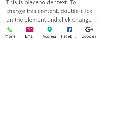
This is placeholder text. To
change this content, double-click
on the element and click Change
Content.
Phone
Email
Address
Facebook
Google+
This is placeholder text. To change this
content, double-click on the element and
click Change Content. Want to view and
manage all your collections? Click on the
Content Manager button in the Add
panel on the left. Here, you can make
changes to your content, add new fields,
create dynamic pages and more.
Your collection is already set up for you
with fields and content. Add your own
content or import it from a CSV file. Add
fields for any type of content you want to