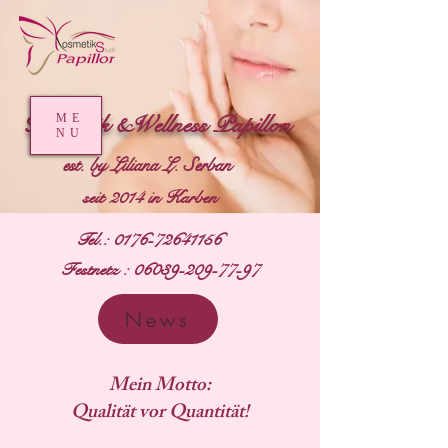
Kosmetik &Wellness Papillon
ME
NU
est. by Liliana L. Serban
seit 2014 in Karben
Tel.:
0176-72641156
Festnetz :
06039-209-77-97
News
Mein Motto:
Qualität vor Quantität!